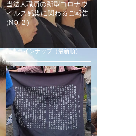
当法人職員の新型コロナウ
新型コロナウ
イルス感染に関わるご報告
関わるご報告
(NO,２)
お知らせ
記事ラインナップ（最新順）