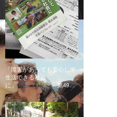
「障害があっても安心して
生活できる社会
に」 第49次
国会請願署名、募金活
動！！