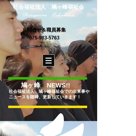
社会福祉法人 鳩ヶ峰福祉会
Hatogamine Fukushikai
お問合せ＆職員募集
075-983-5763
鳩ヶ峰 NEWS!!
社会福祉法人 鳩ヶ峰福祉会での出来事や
ニュースを随時、更新していきます！