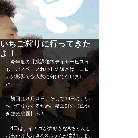
いちご狩りに行ってきた
よ！
　今年度の【放課後等デイサービスう
ぉーむスペースれい】の遠足は、コロ
ナの影響で少人数に分けて行いまし
た。
　初回は３月４日、そして14日に、い
ちご狩りをするために精華町の【華や
ぎ観光農園】へ！
　4日は、イチゴが大好きなAちゃんと
お出かけ大好きなSちゃんが参加しまし