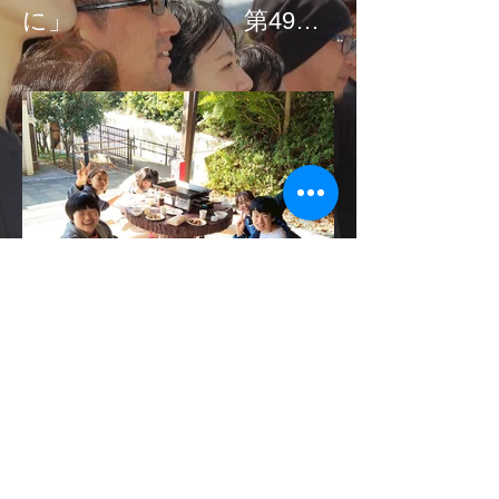
に」 第49次
国会請願署名、募金活
動！！
今年も開催「うぉーむBBQ
大会！」