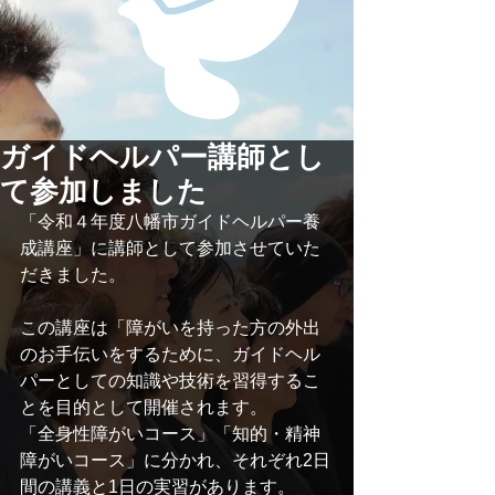
ガイドヘルパー講師とし
て参加しました
「令和４年度八幡市ガイドヘルパー養
成講座」に講師として参加させていた
だきました。
この講座は「障がいを持った方の外出
のお手伝いをするために、ガイドヘル
パーとしての知識や技術を習得するこ
とを目的として開催されます。
「全身性障がいコース」「知的・精神
障がいコース」に分かれ、それぞれ2日
間の講義と1日の実習があります。