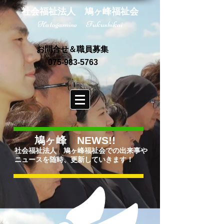
社会福祉法人 鳩ヶ峰福祉会
Hatogamine Fukushikai
お問合せ＆職員募集
075-983-5763
鳩ヶ峰 NEWS!!
社会福祉法人 鳩ヶ峰福祉会での出来事や
ニュースを随時、更新していきます！