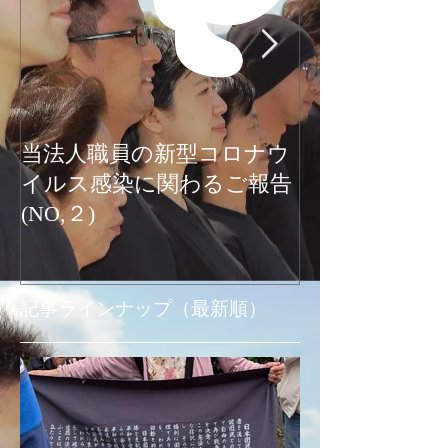
当法人職員の新型コロナウ
新型コロナウ
イルス感染に関わるご報告
関わるご報告
(NO,２)
お知らせ
記事ラインナップ（最新順）