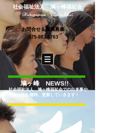
社会福祉法人 鳩ヶ峰福祉会
Hatogamine Fukushikai
お問合せ＆職員募集
075-983-5763
鳩ヶ峰 NEWS!!
社会福祉法人 鳩ヶ峰福祉会での出来事や
ニュースを随時、更新していきます！