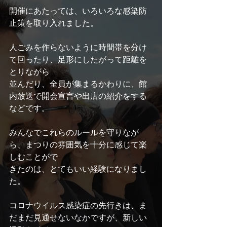
開催にあたっては、いろいろな感染防
止策を取り入れました。
人ごみを作らないように時間帯を分け
て回ったり、足形にしたがって距離を
とりながら
並んだり、全員が集まるかわりに、館
内放送で開会宣言や出店の紹介をする
などです。
みんなでこれらのルールを守りなが
ら、まつりの雰囲気を十分に感じて楽
しむことがで
きたのは、とてもいい経験になりまし
た。
コロナウイルス感染症の先行きは、ま
だまだ見通せないなかですが、新しい