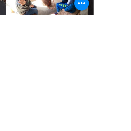
今年も開催「うぉーむBBQ
大会！」