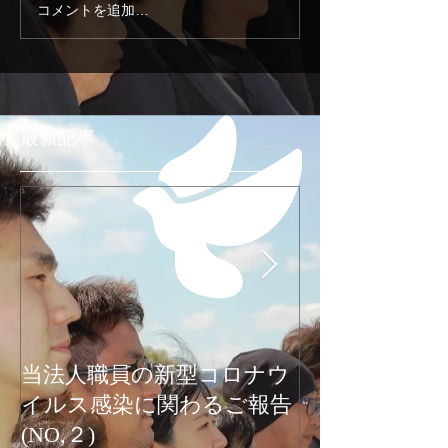
コメントを追加…
最新記事
当法人職員の新型コロナウ
新型コロナウ
イルス感染に関わるご報告
関わるご報告
(NO,２)
お知らせ