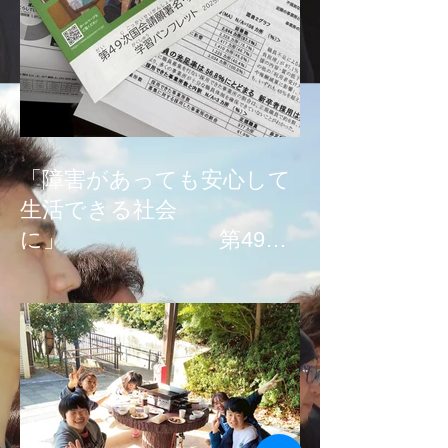
「障害があっても安心して
生活できる社会
に」 第49次
国会請願署名、募金活
動！！