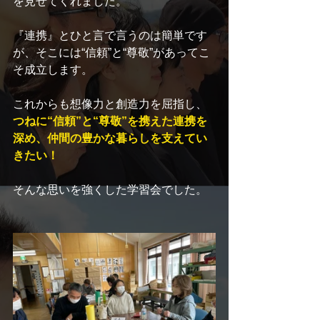
を見せてくれました。
『連携』とひと言で言うのは簡単です
が、そこには“信頼”と“尊敬”があってこ
そ成立します。
これからも想像力と創造力を屈指し、
つねに“信頼”と“尊敬”を携えた連携を
深め、仲間の豊かな暮らしを支えてい
きたい！　
そんな思いを強くした学習会でした。