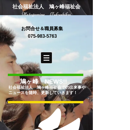
社会福祉法人 鳩ヶ峰福祉会
Hatogamine Fukushikai
お問合せ＆職員募集
075-983-5763
鳩ヶ峰 NEWS!!
社会福祉法人 鳩ヶ峰福祉会での出来事や
ニュースを随時、更新していきます！