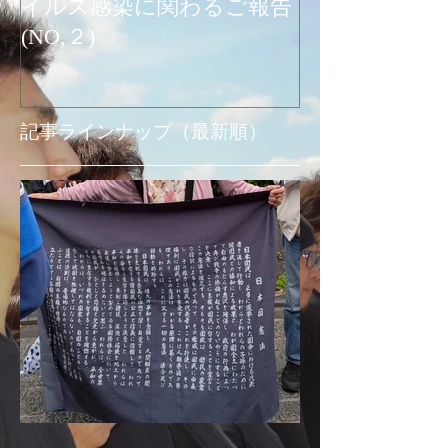
イルス感染に関わるご報告
関わるご報告
(NO,２)
お知らせ
記事ラインナップ（最新順）