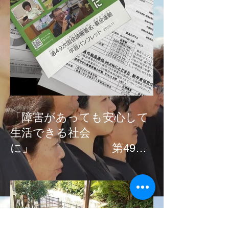
「障害があっても安心して
生活できる社会
に」 第49次
国会請願署名、募金活
動！！