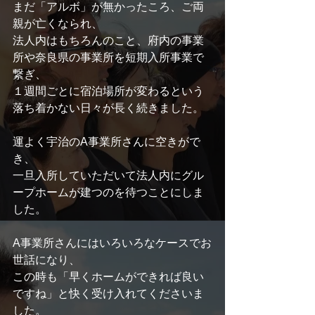
まだ「アルボ」が無かったころ、ご両
親が亡くなられ、
法人内はもちろんのこと、府内の事業
所や奈良県の事業所を短期入所事業で
繋ぎ、
１週間ごとに宿泊場所が変わるという
落ち着かない日々が長く続きました。
運よく宇治のA事業所さんに空きがで
き、
一旦入所していただいて法人内にグル
ープホームが建つのを待つことにしま
した。
A事業所さんにはいろいろなケースでお
世話になり、
この時も「早くホームができれば良い
ですね」と快く受け入れてくださいま
した。