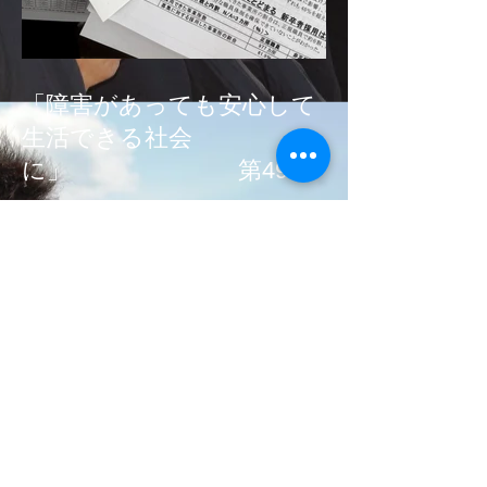
「障害があっても安心して
生活できる社会
に」 第49次
国会請願署名、募金活
動！！