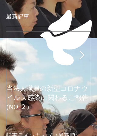
最新記事
当法人職員の新型コロナウ
新型コロナウ
イルス感染に関わるご報告
関わるご報告
(NO,２)
お知らせ
記事ラインナップ（最新順）