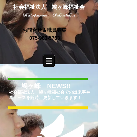
社会福祉法人 鳩ヶ峰福祉会
Hatogamine Fukushikai
お問合せ＆職員募集
075-983-5763
鳩ヶ峰 NEWS!!
社会福祉法人 鳩ヶ峰福祉会での出来事や
ニュースを随時、更新していきます！