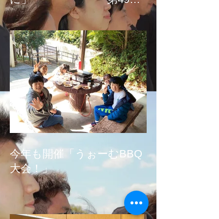
国会請願署名、募金活
動！！
今年も開催「うぉーむBBQ
大会！」