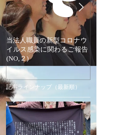
当法人職員の新型コロナウ
新型コロナウ
イルス感染に関わるご報告
関わるご報告
(NO,２)
お知らせ
記事ラインナップ（最新順）