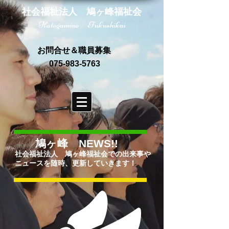
社会福祉法人 鳩ヶ峰福祉会
Hatogamine Fukushikai
お問合せ＆職員募集
075-983-5763
鳩ヶ峰 NEWS!!
社会福祉法人 鳩ヶ峰福祉会での出来事や
ニュースを随時、更新していきます！