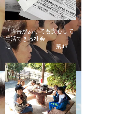
「障害があっても安心して
生活できる社会
に」 第49次
国会請願署名、募金活
動！！