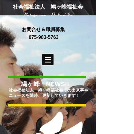
社会福祉法人 鳩ヶ峰福祉会
Hatogamine Fukushikai
お問合せ＆職員募集
075-983-5763
鳩ヶ峰 NEWS!!
社会福祉法人 鳩ヶ峰福祉会での出来事や
ニュースを随時、更新していきます！