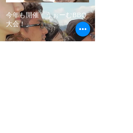
今年も開催「うぉーむBBQ
大会！」