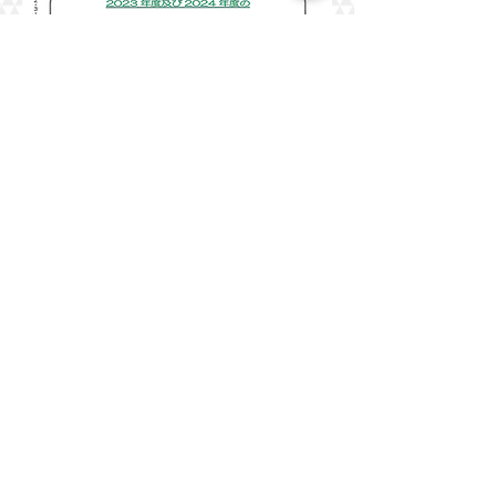
HOMEへ戻る
TOPへ戻る
◎社会福祉法人 鳩ヶ峰福祉会
住所：〒614‐8062
京都府八幡市八幡清水井30‐3
TEL：075‐983－5763
FAX：075‐983－5764
Email：
y-sagomi@poem.ocn.ne.jp
◎やわた作業所