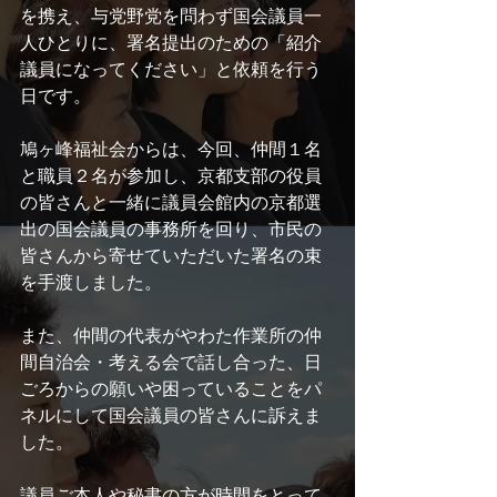
を携え、与党野党を問わず国会議員一
人ひとりに、署名提出のための「紹介
議員になってください」と依頼を行う
日です。
鳩ヶ峰福祉会からは、今回、仲間１名
と職員２名が参加し、京都支部の役員
の皆さんと一緒に議員会館内の京都選
出の国会議員の事務所を回り、市民の
皆さんから寄せていただいた署名の束
を手渡しました。
また、仲間の代表がやわた作業所の仲
間自治会・考える会で話し合った、日
ごろからの願いや困っていることをパ
ネルにして国会議員の皆さんに訴えま
した。
議員ご本人や秘書の方が時間をとって