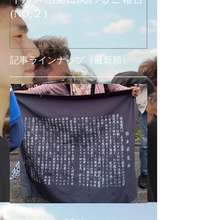
(NO,２)
お知らせ
記事ラインナップ（最新順）