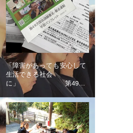
「障害があっても安心して
生活できる社会
に」 第49次
国会請願署名、募金活
動！！