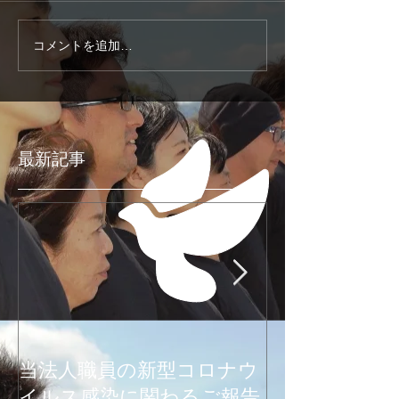
コメントを追加…
最新記事
当法人職員の新型コロナウ
新型コロナウ
イルス感染に関わるご報告
関わるご報告