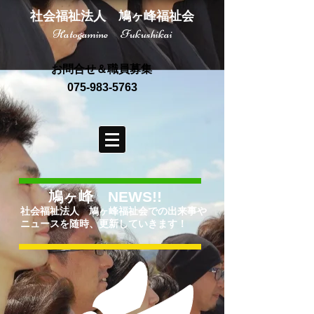
社会福祉法人 鳩ヶ峰福祉会
Hatogamine Fukushikai
お問合せ＆職員募集
075-983-5763
鳩ヶ峰 NEWS!!
社会福祉法人 鳩ヶ峰福祉会での出来事や
ニュースを随時、更新していきます！