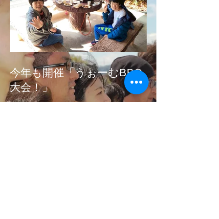
今年も開催「うぉーむBBQ
大会！」