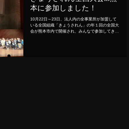
本に参加しました！
10月22日～23日、法人内の全事業所が加盟して
いる全国組織「きょうされん」の年１回の全国大
会が熊本市内で開催され、みんなで参加してきま
した。 たくさんの人が参加し、大会を無事成功
させることが、震災被害に遭われた熊本の方々に
元気を取り戻してもらうことにつながると参加を
進め、...