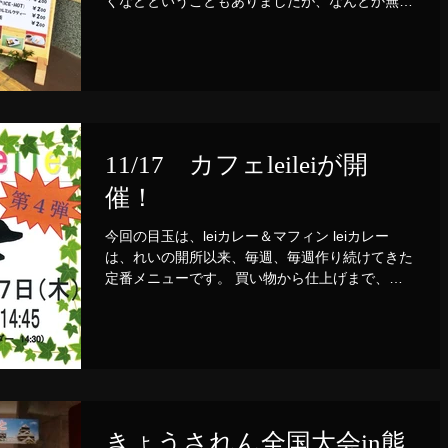
くなどということもありましたが、なんとか無事
終わりました。 初メニュー自慢のカレーはなん
と一食も出ず、 男気のあるスタッフが昼食に食
べたにもかかわらず注文し完食していました。...
11/17 カフェleileiが開
催！
今回の目玉は、leiカレー＆マフィン leiカレー
は、れいの開所以来、毎週、毎週作り続けてきた
定番メニューです。 買い物から仕上げまで、す
べての利用者が関わって作っています。 飴色玉
ねぎを作ることから始め、半日近くじっくり煮込
んだれい自慢のカレーを是非ご賞味ください！...
きょうされん全国大会in熊