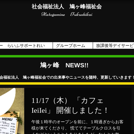
社会福祉法人 鳩ヶ峰福祉会
Hatogamine Fukushikai
ー らいふサポートれい
グループホーム
放課後等デイサービ
鳩ヶ峰 NEWS!!
会福祉法人 鳩ヶ峰福祉会での出来事やニュースを随時、更新していきます
11/17（木） 「カフェ
IeiIei」 開催しました！
午後１時半のオープンを前に、１時過ぎからお客
様が来てくださり、 慌ててテーブルクロスを引