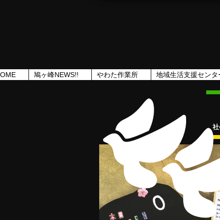
HOME
鳩ヶ峰NEWS!!
やわた作業所
地域生活支援センタ
社