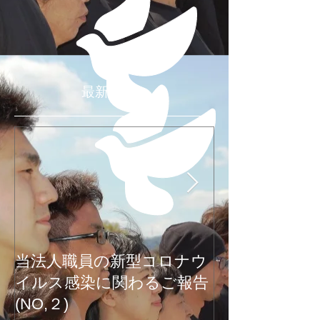
最新記事
当法人職員の新型コロナウ
新型コロナウ