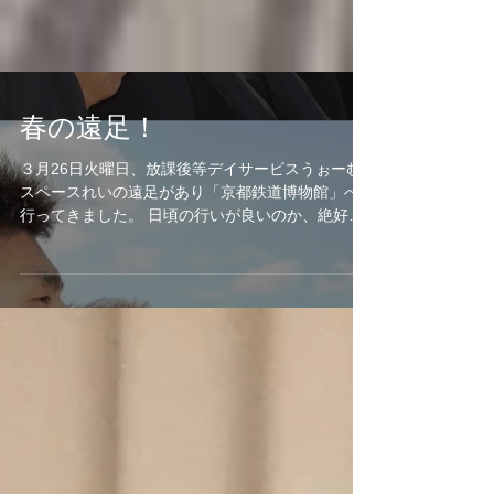
春の遠足！
３月26日火曜日、放課後等デイサービスうぉーむ
スペースれいの遠足があり「京都鉄道博物館」へ
行ってきました。 日頃の行いが良いのか、絶好の
遠足日和！ 館内はとても広く、大きな電車や新幹
線に圧倒され、 模擬踏切にはさまれるというハプ
ニングにも大喜び。...