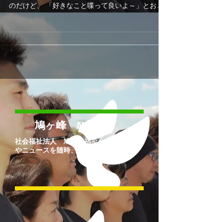
１月20日、八幡市ガイドヘルパー養成講座に行っ
てきました。 講師なんてとともできる器じゃない
のだけど、 「好きなこと喋って良いよ～」とおっ
しゃてくださるので、安心して参加させていただ
きました。 今回でもう３回目になり、やっと少し
慣れてきました。...
鳩ヶ峰 NEWS!!
社会福祉法人 鳩ヶ峰福祉会での出来事
やニュースを随時、更新していきます！