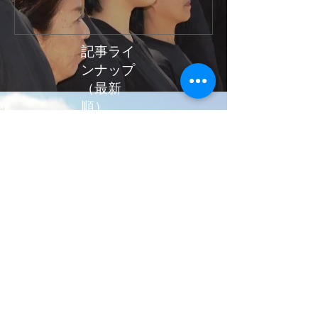
イルス感染に関わるご報告
関わるご報告
(NO,２)
お知らせ
記事ライ
ンナップ
（最新
順）
憲法集会が開催されました！
総括会議＆始まりの会