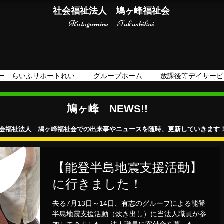
社会福祉法人 鳩ヶ峰福祉会
Hatogamine Fukushikai
ー らいふサポートれい
グループホーム
放課後等デイサービ
鳩ヶ峰 NEWS!!
会福祉法人 鳩ヶ峰福祉会での出来事やニュースを随時、更新していきます
【能登半島地震支援活動】
に行きました！
去る7月13日～14日、有志のグループによる能登
半島地震支援活動（炊き出し）に当法人職員が参