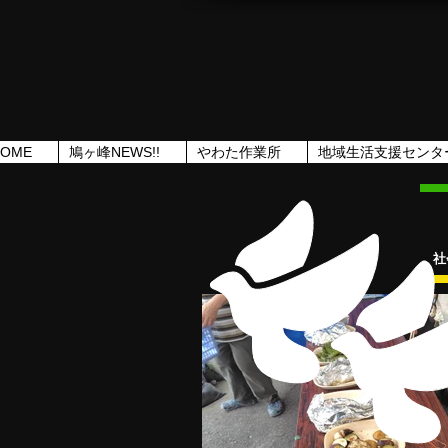
HOME
鳩ヶ峰NEWS!!
やわた作業所
地域生活支援センタ
社